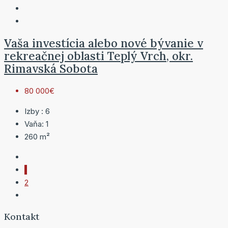
Vaša investícia alebo nové bývanie v
rekreačnej oblasti Teplý Vrch, okr.
Rimavská Sobota
80 000€
Izby :
6
Vaňa:
1
260
m²
1
2
Kontakt