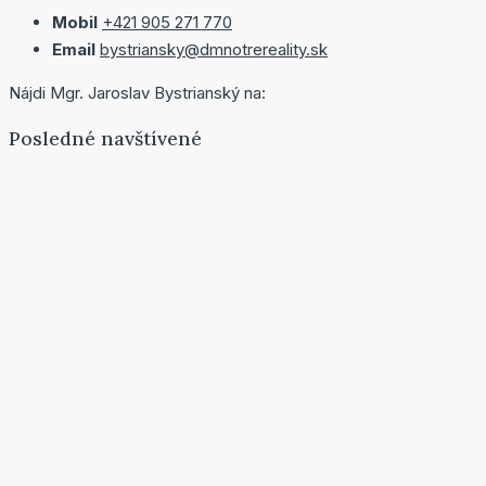
Mobil
+421 905 271 770
Email
bystriansky@dmnotrereality.sk
Nájdi Mgr. Jaroslav Bystrianský na:
Posledné navštívené