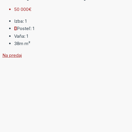
50 000€
Izba:
1
Posteľ:
1
Vaňa:
1
38m
m²
Na predaj