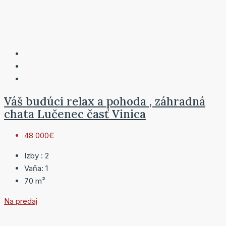
Váš budúci relax a pohoda , záhradná
chata Lučenec časť Vinica
48 000€
Izby :
2
Vaňa:
1
70
m²
Na predaj