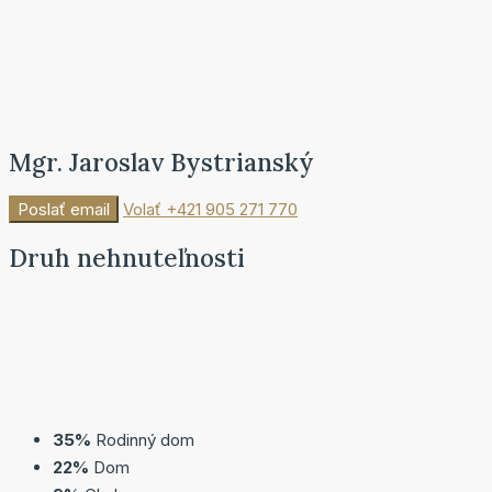
Mgr. Jaroslav Bystrianský
Poslať email
Volať
+421 905 271 770
Druh nehnuteľnosti
35%
Rodinný dom
22%
Dom