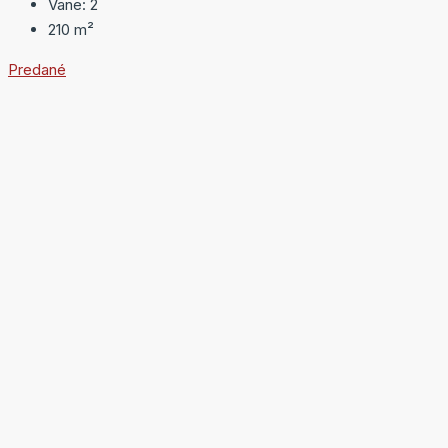
Vane:
2
210
m²
Predané