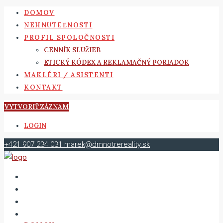
DOMOV
NEHNUTEĽNOSTI
PROFIL SPOLOČNOSTI
CENNÍK SLUŽIEB
ETICKÝ KÓDEX A REKLAMAČNÝ PORIADOK
MAKLÉRI / ASISTENTI
KONTAKT
VYTVORIŤ ZÁZNAM
LOGIN
+421 907 234 031
marek@dmnotrereality.sk