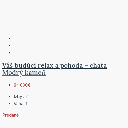
Váš budúci relax a pohoda – chata
Modrý kameň
84 000€
Izby :
2
Vaňa:
1
Predané