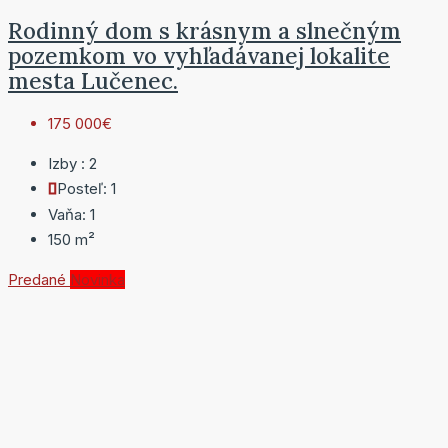
Rodinný dom s krásnym a slnečným
pozemkom vo vyhľadávanej lokalite
mesta Lučenec.
175 000€
Izby :
2
Posteľ:
1
Vaňa:
1
150
m²
Predané
Novinka