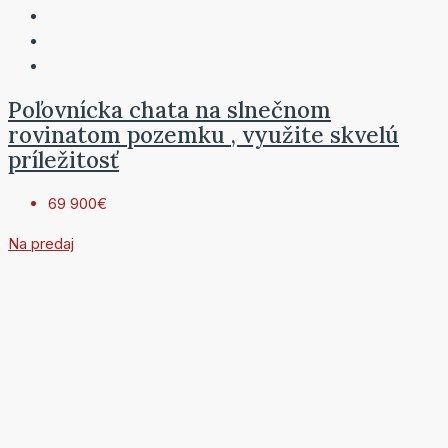
Poľovnícka chata na slnečnom
rovinatom pozemku , využite skvelú
príležitosť
69 900€
Na predaj