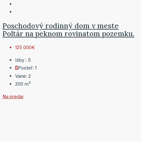
Poschodový rodinný dom v meste
Poltár na peknom rovinatom pozemku.
125 000€
Izby :
5
Posteľ:
1
Vane:
2
200
m²
Na predaj