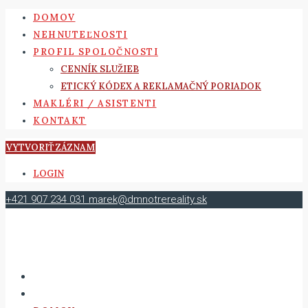
DOMOV
NEHNUTEĽNOSTI
PROFIL SPOLOČNOSTI
CENNÍK SLUŽIEB
ETICKÝ KÓDEX A REKLAMAČNÝ PORIADOK
MAKLÉRI / ASISTENTI
KONTAKT
VYTVORIŤ ZÁZNAM
LOGIN
+421 907 234 031
marek@dmnotrereality.sk