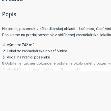
+
Popis
−
Na predaj pozemok v záhradkárskej oblasti – Lučenec, časť Vin
Ponúkame na predaj pozemok v obľúbenej záhradkárskej lokalit
📐 Výmera: 742 m²
📍 Lokalita: záhradkárska oblasť Vinica
💧 Voda: na hranici pozemku
🔒 Oplotenie: takmer dokončené oplotenie okolo celého pozemk
📄 Vlastníctvo: osobné vlastníctvo (bez tiarch)
Pozemok je ideálny na oddych, záhradkárčenie alebo rekreačné
kompletne vybudované oplotenie vám ušetrí čas aj ďalšie náklad
Výborná investičná príležitosť alebo miesto na vytvorenie vlast
💰 Cena: 30 000