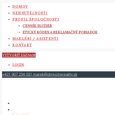
DOMOV
NEHNUTEĽNOSTI
PROFIL SPOLOČNOSTI
CENNÍK SLUŽIEB
ETICKÝ KÓDEX A REKLAMAČNÝ PORIADOK
MAKLÉRI / ASISTENTI
KONTAKT
VYTVORIŤ ZÁZNAM
LOGIN
+421 907 234 031
marek@dmnotrereality.sk