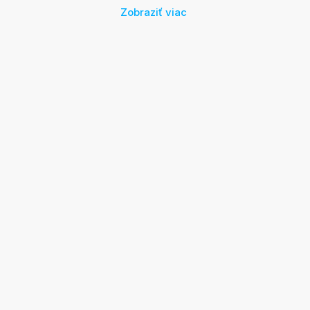
Zobraziť viac
Za účelom dohodnutia termínu obhliadky nás neváhajte
kontaktovať na telefónnom čísle 0907 234 031.