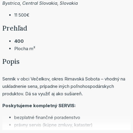
Bystrica, Central Slovakia, Slovakia
11 500€
Prehľad
400
Plocha m²
Popis
Senník v obci Večelkov, okres Rimavská Sobota – vhodný na
uskladnenie sena, prípadne iných poľnohospodárskych
produktov. Dá sa využiť aj ako sušiareň.
Poskytujeme kompletný SERVIS:
bezplatné finančné poradenstvo
právny servis (kúpne zmluvy, kataster)
zabezpečíme znalca.