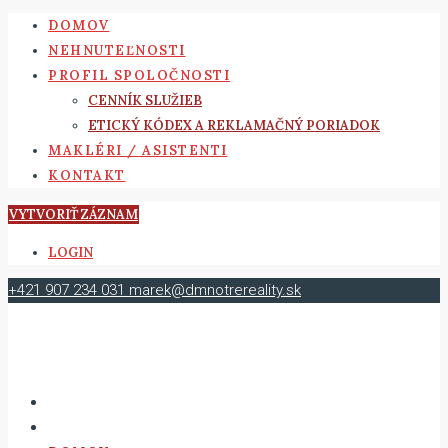
DOMOV
NEHNUTEĽNOSTI
PROFIL SPOLOČNOSTI
CENNÍK SLUŽIEB
ETICKÝ KÓDEX A REKLAMAČNÝ PORIADOK
MAKLÉRI / ASISTENTI
KONTAKT
VYTVORIŤ ZÁZNAM
LOGIN
+421 907 234 031
marek@dmnotrereality.sk