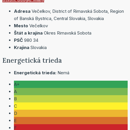
Adresa
Večelkov, District of Rimavská Sobota, Region
of Banská Bystrica, Central Slovakia, Slovakia
Mesto
Večelkov
Štát a krajina
Okres Rimavská Sobota
PSČ
980 34
Krajina
Slovakia
Energetická trieda
Energetická trieda:
Nemá
A+
A
B
C
D
E
F