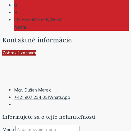
G
H
| Energické triedy Nemá
Nemá
Kontaktné informácie
Zobraziť záznam
Mgr. Dušan Marek
+421 907 234 031
WhatsApp
Informujete sa o tejto nehnuteľnosti
Meno