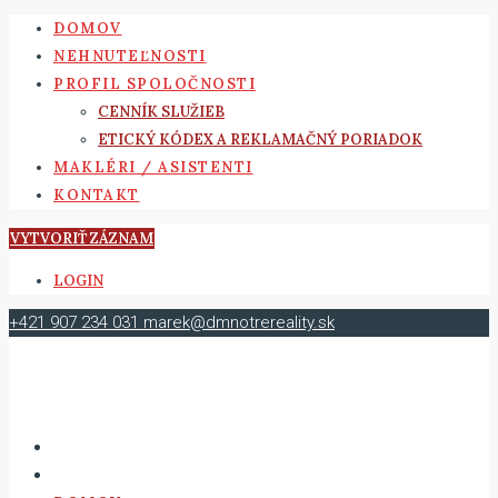
DOMOV
NEHNUTEĽNOSTI
PROFIL SPOLOČNOSTI
CENNÍK SLUŽIEB
ETICKÝ KÓDEX A REKLAMAČNÝ PORIADOK
MAKLÉRI / ASISTENTI
KONTAKT
VYTVORIŤ ZÁZNAM
LOGIN
+421 907 234 031
marek@dmnotrereality.sk