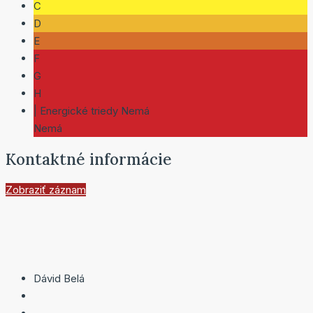
C
D
E
F
G
H
| Energické triedy Nemá
Nemá
Kontaktné informácie
Zobraziť záznam
Dávid Belá