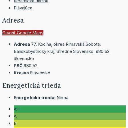
Keramická dlažba
Plávajúca
Adresa
Otvoriť Google Mapy
Adresa
77, Kociha, okres Rimavská Sobota,
Banskobystrický kraj, Stredné Slovensko, 980 52,
Slovensko
PSČ
980 52
Krajina
Slovensko
Energetická trieda
Energetická trieda:
Nemá
A+
A
B