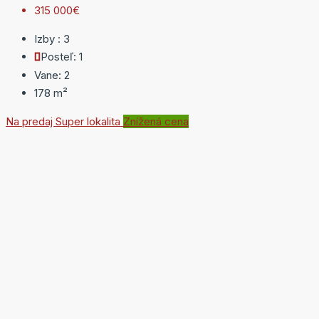
315 000€
Izby :
3
Posteľ:
1
Vane:
2
178
m²
Na predaj
Super lokalita
Znížená cena