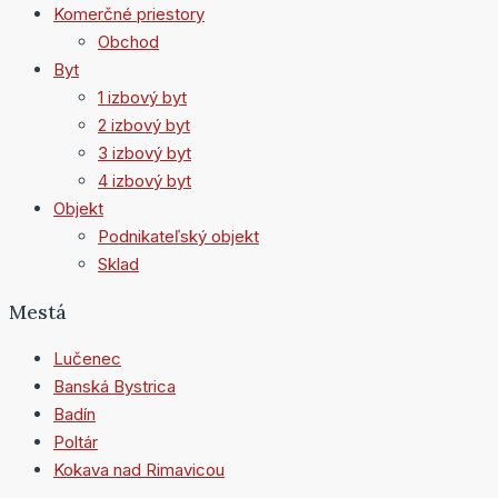
Komerčné priestory
Obchod
Byt
1 izbový byt
2 izbový byt
3 izbový byt
4 izbový byt
Objekt
Podnikateľský objekt
Sklad
Mestá
Lučenec
Banská Bystrica
Badín
Poltár
Kokava nad Rimavicou