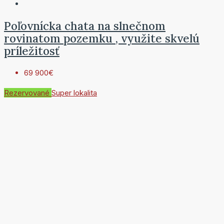
Poľovnícka chata na slnečnom
rovinatom pozemku , využite skvelú
príležitosť
69 900€
Rezervované
Super lokalita