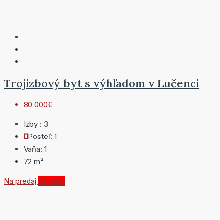
Trojizbový byt s výhľadom v Lučenci
80 000€
Izby :
3
Posteľ:
1
Vaňa:
1
72
m²
Na predaj
Novinka