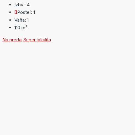
Izby :
4
Posteľ:
1
Vaňa:
1
110
m²
Na predaj
Super lokalita