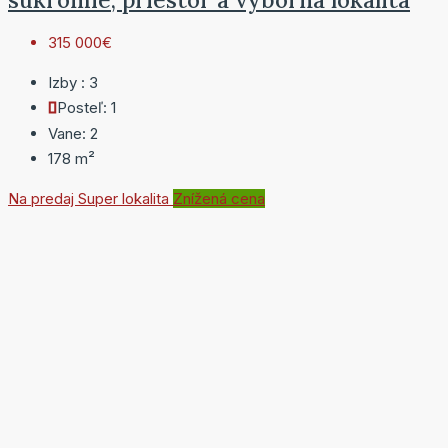
315 000€
Izby :
3
Posteľ:
1
Vane:
2
178
m²
Na predaj
Super lokalita
Znížená cena