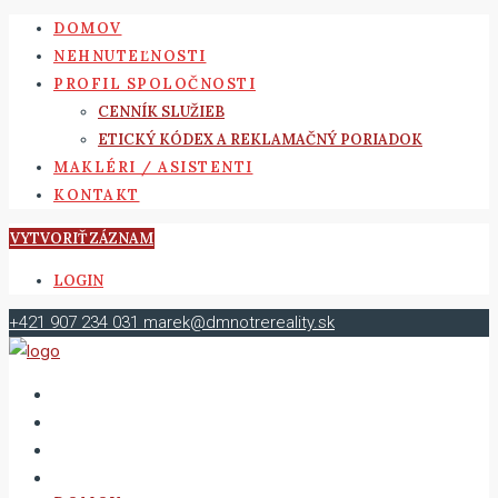
DOMOV
NEHNUTEĽNOSTI
PROFIL SPOLOČNOSTI
CENNÍK SLUŽIEB
ETICKÝ KÓDEX A REKLAMAČNÝ PORIADOK
MAKLÉRI / ASISTENTI
KONTAKT
VYTVORIŤ ZÁZNAM
LOGIN
+421 907 234 031
marek@dmnotrereality.sk