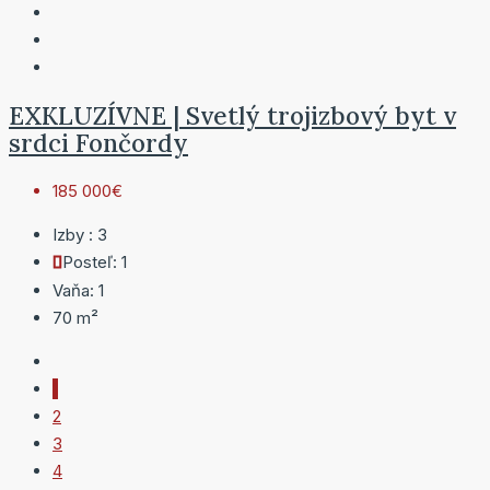
EXKLUZÍVNE | Svetlý trojizbový byt v
srdci Fončordy
185 000€
Izby :
3
Posteľ:
1
Vaňa:
1
70
m²
1
2
3
4