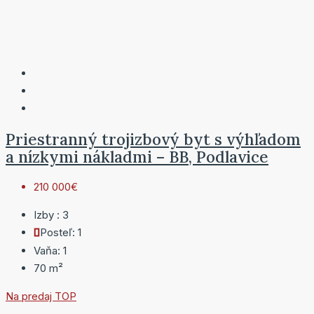
Priestranný trojizbový byt s výhľadom
a nízkymi nákladmi – BB, Podlavice
210 000€
Izby :
3
Posteľ:
1
Vaňa:
1
70
m²
Na predaj
TOP