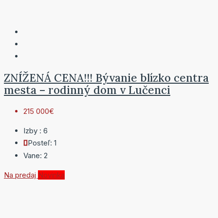
ZNÍŽENÁ CENA!!! Bývanie blízko centra
mesta – rodinný dom v Lučenci
215 000€
Izby :
6
Posteľ:
1
Vane:
2
Na predaj
Novinka