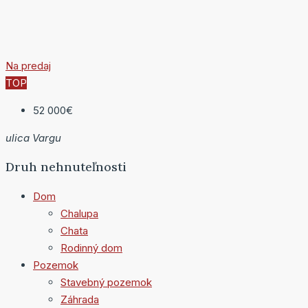
Na predaj
TOP
52 000€
ulica Vargu
Druh nehnuteľnosti
Dom
Chalupa
Chata
Rodinný dom
Pozemok
Stavebný pozemok
Záhrada