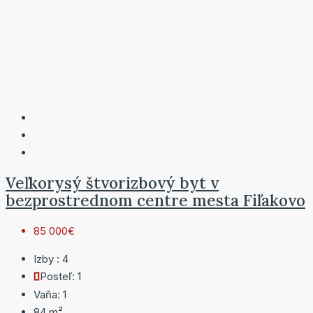
Veľkorysý štvorizbový byt v
bezprostrednom centre mesta Fiľakovo
85 000€
Izby :
4
Posteľ:
1
Vaňa:
1
84
m²