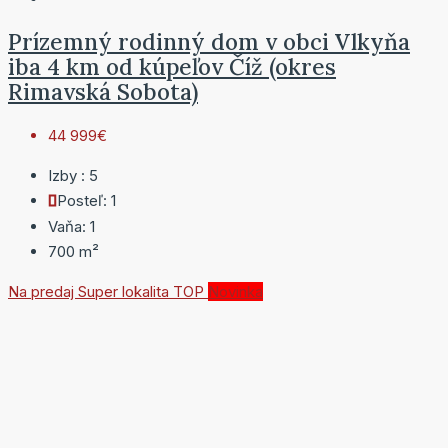
Prízemný rodinný dom v obci Vlkyňa
iba 4 km od kúpeľov Číž (okres
Rimavská Sobota)
44 999€
Izby :
5
Posteľ:
1
Vaňa:
1
700
m²
Na predaj
Super lokalita
TOP
Novinka