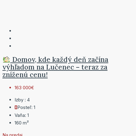
Domov, kde každý deň začína
výhľadom na Lučenec – teraz za
zníženú cenu!
163 000€
Izby :
4
Posteľ:
1
Vaňa:
1
160
m²
Na predaj