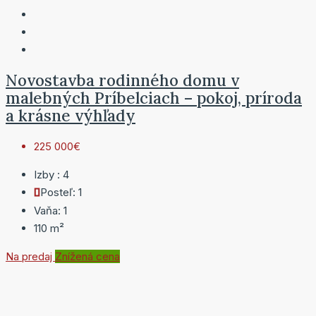
Novostavba rodinného domu v
malebných Príbelciach – pokoj, príroda
a krásne výhľady
225 000€
Izby :
4
Posteľ:
1
Vaňa:
1
110
m²
Na predaj
Znížená cena