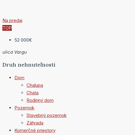
Na predaj
TOP
52 000€
ulica Vargu
Druh nehnuteľnosti
Dom
Chalupa
Chata
Rodinný dom
Pozemok
Stavebný pozemok
Záhrada
Komerčné priestory