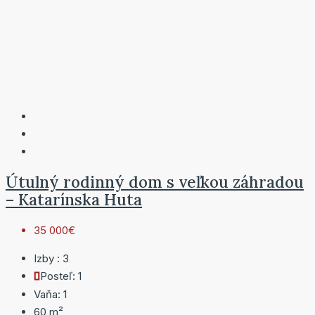
Útulný rodinný dom s veľkou záhradou
– Katarínska Huta
35 000€
Izby :
3
Posteľ:
1
Vaňa:
1
60
m²