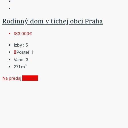
Rodinný dom v tichej obci Praha
183 000€
Izby :
5
Posteľ:
1
Vane:
3
271
m²
Na predaj
Novinka