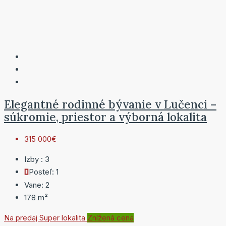
Elegantné rodinné bývanie v Lučenci –
súkromie, priestor a výborná lokalita
315 000€
Izby :
3
Posteľ:
1
Vane:
2
178
m²
Na predaj
Super lokalita
Znížená cena