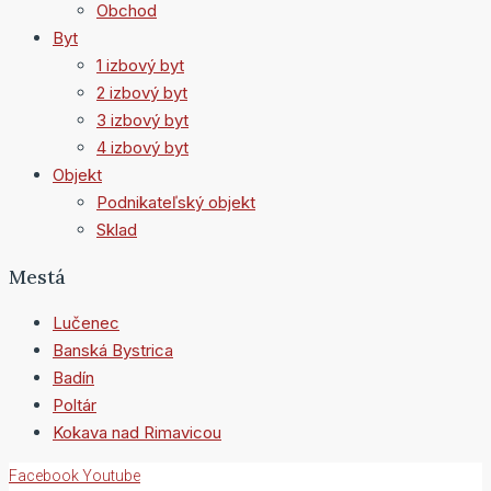
Obchod
Byt
1 izbový byt
2 izbový byt
3 izbový byt
4 izbový byt
Objekt
Podnikateľský objekt
Sklad
Mestá
Lučenec
Banská Bystrica
Badín
Poltár
Kokava nad Rimavicou
Facebook
Youtube