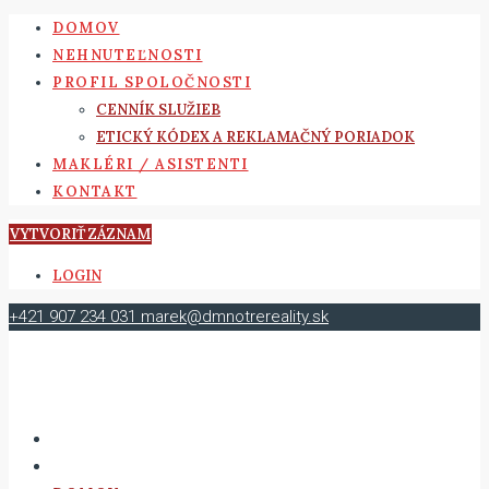
DOMOV
NEHNUTEĽNOSTI
PROFIL SPOLOČNOSTI
CENNÍK SLUŽIEB
ETICKÝ KÓDEX A REKLAMAČNÝ PORIADOK
MAKLÉRI / ASISTENTI
KONTAKT
VYTVORIŤ ZÁZNAM
LOGIN
+421 907 234 031
marek@dmnotrereality.sk