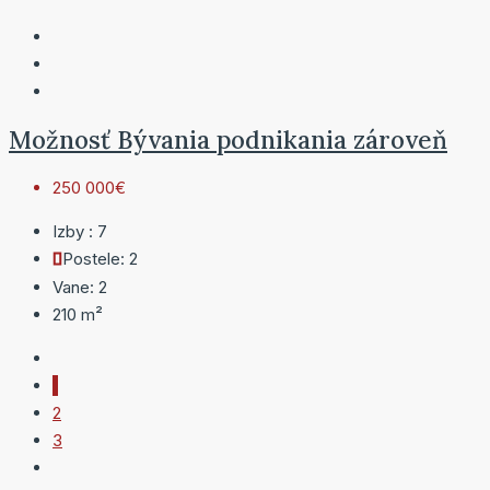
Možnosť Bývania podnikania zároveň
250 000€
Izby :
7
Postele:
2
Vane:
2
210
m²
1
2
3