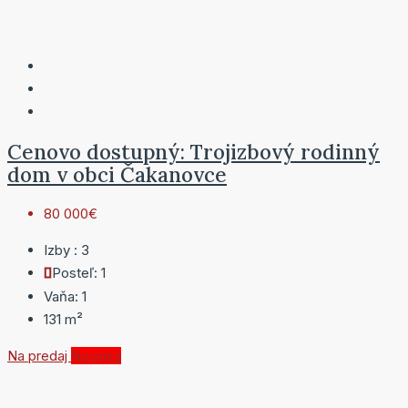
Cenovo dostupný: Trojizbový rodinný
dom v obci Čakanovce
80 000€
Izby :
3
Posteľ:
1
Vaňa:
1
131
m²
Na predaj
Novinka