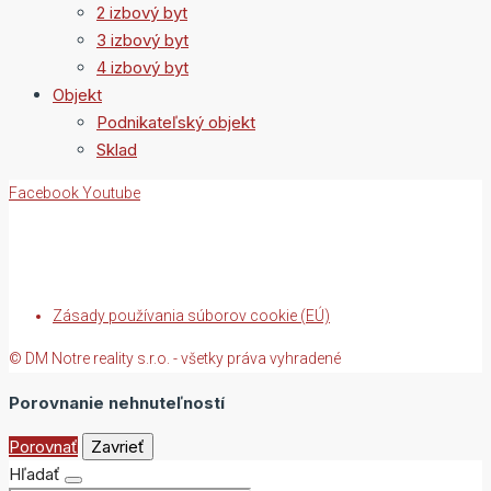
2 izbový byt
3 izbový byt
4 izbový byt
Objekt
Podnikateľský objekt
Sklad
Facebook
Youtube
Zásady používania súborov cookie (EÚ)
© DM Notre reality s.r.o. - všetky práva vyhradené
Porovnanie nehnuteľností
Porovnať
Zavrieť
Hľadať