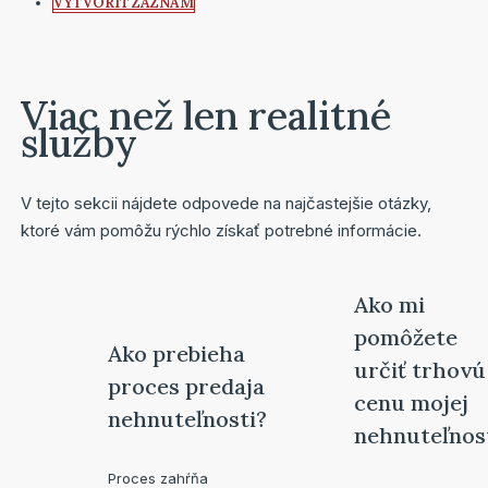
VYTVORIŤ ZÁZNAM
Viac než len realitné
služby
V tejto sekcii nájdete odpovede na najčastejšie otázky,
ktoré vám pomôžu rýchlo získať potrebné informácie.
Ako mi
pomôžete
Ako prebieha
určiť trhovú
proces predaja
cenu mojej
nehnuteľnosti?
nehnuteľnos
Proces zahŕňa