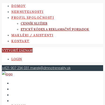
DOMOV
NEHNUTEĽNOSTI
PROFIL SPOLOČNOSTI
CENNÍK SLUŽIEB
ETICKÝ KÓDEX A REKLAMAČNÝ PORIADOK
MAKLÉRI / ASISTENTI
KONTAKT
VYTVORIŤ ZÁZNAM
LOGIN
+421 907 234 031
marek@dmnotrereality.sk