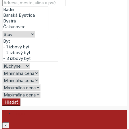
Hľadať
Login
×