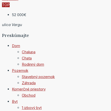
TOP
52 000€
ulica Vargu
Preskúmajte
Dom
Chalupa
Chata
Rodinný dom
Pozemok
Stavebný pozemok
Záhrada
Komerčné priestory
Obchod
Byt
1 izbový byt