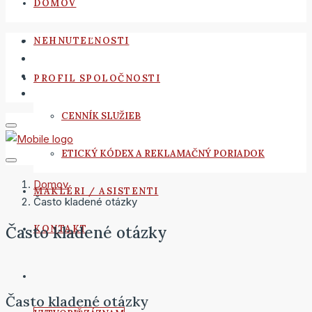
DOMOV
NEHNUTEĽNOSTI
PROFIL SPOLOČNOSTI
CENNÍK SLUŽIEB
ETICKÝ KÓDEX A REKLAMAČNÝ PORIADOK
Domov
MAKLÉRI / ASISTENTI
Často kladené otázky
Často kladené otázky
KONTAKT
Často kladené otázky