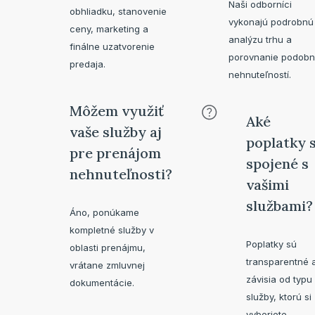
Naši odborníci
obhliadku, stanovenie
vykonajú podrobnú
ceny, marketing a
analýzu trhu a
finálne uzatvorenie
porovnanie podob
predaja.
nehnuteľností.
Môžem využiť
Aké
vaše služby aj
poplatky 
pre prenájom
spojené s
nehnuteľnosti?
vašimi
službami?
Áno, ponúkame
kompletné služby v
Poplatky sú
oblasti prenájmu,
transparentné 
vrátane zmluvnej
závisia od typu
dokumentácie.
služby, ktorú si
vyberiete.