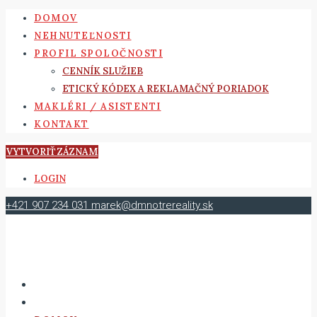
DOMOV
NEHNUTEĽNOSTI
PROFIL SPOLOČNOSTI
CENNÍK SLUŽIEB
ETICKÝ KÓDEX A REKLAMAČNÝ PORIADOK
MAKLÉRI / ASISTENTI
KONTAKT
VYTVORIŤ ZÁZNAM
LOGIN
+421 907 234 031
marek@dmnotrereality.sk