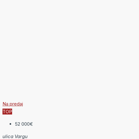
Na predaj
TOP
52 000€
ulica Vargu