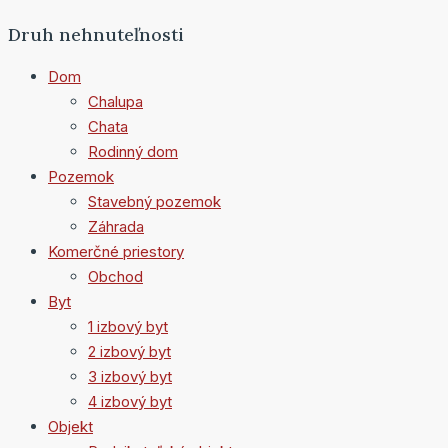
Druh nehnuteľnosti
Dom
Chalupa
Chata
Rodinný dom
Pozemok
Stavebný pozemok
Záhrada
Komerčné priestory
Obchod
Byt
1 izbový byt
2 izbový byt
3 izbový byt
4 izbový byt
Objekt