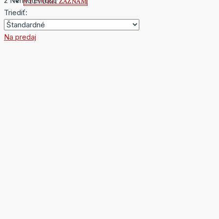
2 Nehnuteľnosti
VYTVORIŤ ZÁZNAM
Triediť:
Na predaj