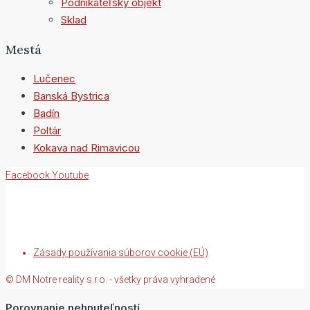
Podnikateľský objekt
Sklad
Mestá
Lučenec
Banská Bystrica
Badín
Poltár
Kokava nad Rimavicou
Facebook
Youtube
Zásady používania súborov cookie (EÚ)
© DM Notre reality s.r.o. - všetky práva vyhradené
Porovnanie nehnuteľností