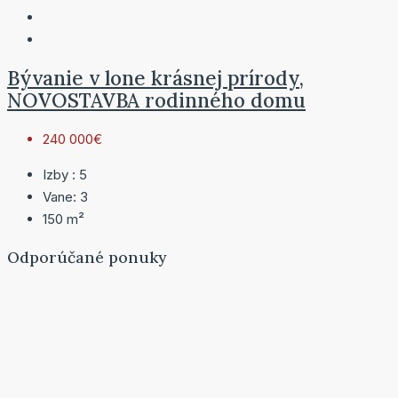
Bývanie v lone krásnej prírody,
NOVOSTAVBA rodinného domu
240 000€
Izby :
5
Vane:
3
150
m²
Odporúčané ponuky