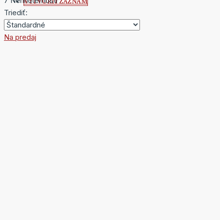
7 Nehnuteľnosti
VYTVORIŤ ZÁZNAM
Triediť:
Na predaj