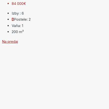
84 000€
Izby :
6
Postele:
2
Vaňa:
1
200
m²
Na predaj