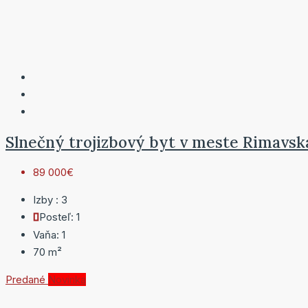
Slnečný trojizbový byt v meste Rimavská
89 000€
Izby :
3
Posteľ:
1
Vaňa:
1
70
m²
Predané
Novinka