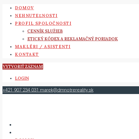
DOMOV
NEHNUTEĽNOSTI
PROFIL SPOLOČNOSTI
CENNÍK SLUŽIEB
ETICKÝ KÓDEX A REKLAMAČNÝ PORIADOK
MAKLÉRI / ASISTENTI
KONTAKT
VYTVORIŤ ZÁZNAM
LOGIN
+421 907 234 031
marek@dmnotrereality.sk