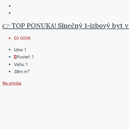
👉 TOP PONUKA! Slnečný 1-izbový byt v s
50 000€
Izba:
1
Posteľ:
1
Vaňa:
1
38m
m²
Na predaj