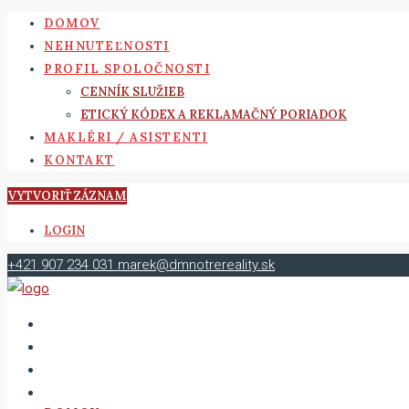
DOMOV
NEHNUTEĽNOSTI
PROFIL SPOLOČNOSTI
CENNÍK SLUŽIEB
ETICKÝ KÓDEX A REKLAMAČNÝ PORIADOK
MAKLÉRI / ASISTENTI
KONTAKT
VYTVORIŤ ZÁZNAM
LOGIN
+421 907 234 031
marek@dmnotrereality.sk