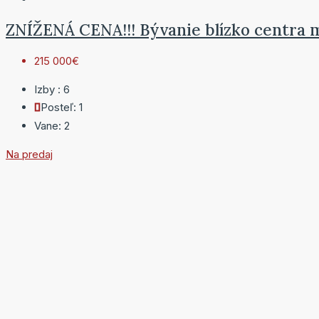
ZNÍŽENÁ CENA!!! Bývanie blízko centra 
215 000€
Izby :
6
Posteľ:
1
Vane:
2
Na predaj