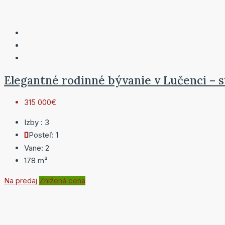
Elegantné rodinné bývanie v Lučenci – s
315 000€
Izby :
3
Posteľ:
1
Vane:
2
178
m²
Na predaj
Znížená cena